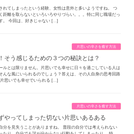
されてしまったという経験、女性は意外と多いようですね。 つ
く距離を取らないといろいろやりづらい。。。特に同じ職場だっ
。 今回は、好きじゃない […]
片思いの辛さを癒す方法
せ！そう感じるための３つの秘訣とは？
ールとは限りません。片思いでも幸せに日々を過ごしている人は
そんな風にいられるのでしょう？答えは、その人自身の思考回路
片思いでも幸せでいられる […]
片思いの辛さを癒す方法
わずやってしまった切ない片思いあるある
自分を見失うことがありますね。 普段の自分では考えられない
ったり、自分でも訳が分からない行動をしてしまったり。 特