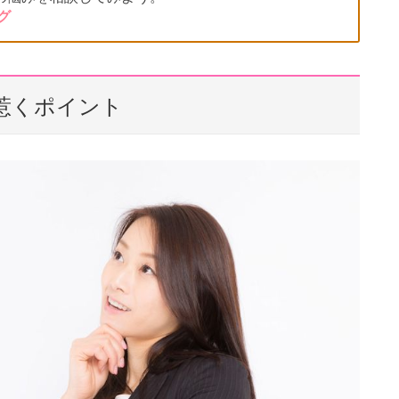
グ
惹くポイント