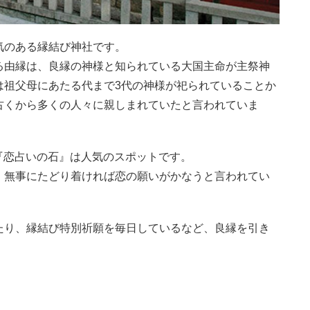
気のある縁結び神社です。
る由縁は、良縁の神様と知られている大国主命が主祭神
は祖父母にあたる代まで3代の神様が祀られていることか
古くから多くの人々に親しまれていたと言われていま
『恋占いの石』は人気のスポットです。
、無事にたどり着ければ恋の願いがかなうと言われてい
たり、縁結び特別祈願を毎日しているなど、良縁を引き