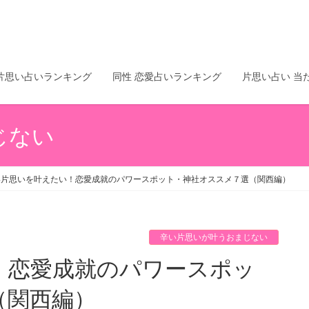
片思い占いランキング
同性 恋愛占いランキング
片思い占い 当
じない
い片思いを叶えたい！恋愛成就のパワースポット・神社オススメ７選（関西編）
辛い片思いが叶うおまじない
（関西編）