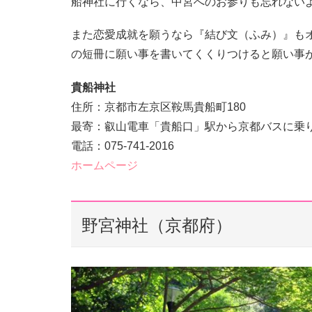
船神社に行くなら、中宮へのお参りも忘れない
また恋愛成就を願うなら『結び文（ふみ）』も
の短冊に願い事を書いてくくりつけると願い事
貴船神社
住所：京都市左京区鞍馬貴船町180
最寄：叡山電車「貴船口」駅から京都バスに乗
電話：075-741-2016
ホームページ
野宮神社（京都府）